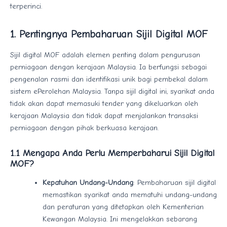
terperinci.
1. Pentingnya Pembaharuan Sijil Digital MOF
Sijil digital MOF adalah elemen penting dalam pengurusan
perniagaan dengan kerajaan Malaysia. Ia berfungsi sebagai
pengenalan rasmi dan identifikasi unik bagi pembekal dalam
sistem ePerolehan Malaysia. Tanpa sijil digital ini, syarikat anda
tidak akan dapat memasuki tender yang dikeluarkan oleh
kerajaan Malaysia dan tidak dapat menjalankan transaksi
perniagaan dengan pihak berkuasa kerajaan.
1.1 Mengapa Anda Perlu Memperbaharui Sijil Digital
MOF?
Kepatuhan Undang-Undang
: Pembaharuan sijil digital
memastikan syarikat anda mematuhi undang-undang
dan peraturan yang ditetapkan oleh Kementerian
Kewangan Malaysia. Ini mengelakkan sebarang