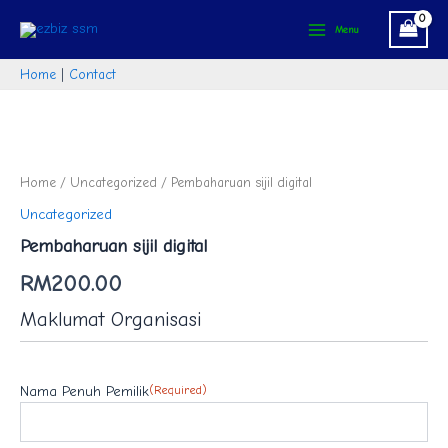
Skip
Main
Menu
to
Menu
content
Home
|
Contact
Pembaharuan
sijil
digital
Home
/
Uncategorized
/ Pembaharuan sijil digital
quantity
Uncategorized
Pembaharuan sijil digital
RM200.00
Maklumat Organisasi
Nama Penuh Pemilik
(Required)