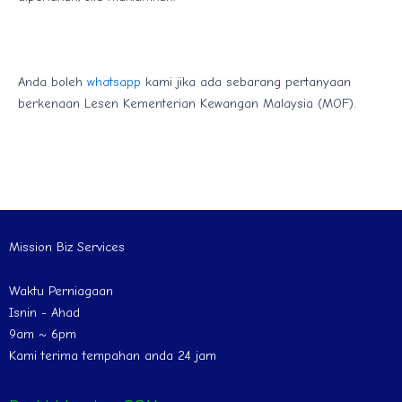
Anda boleh
whatsapp
kami jika ada sebarang pertanyaan
berkenaan Lesen Kementerian Kewangan Malaysia (MOF).
Mission Biz Services
Waktu Perniagaan
Isnin - Ahad
9am ~ 6pm
Kami terima tempahan anda 24 jam